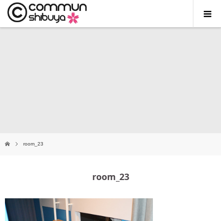
room_23
room_23