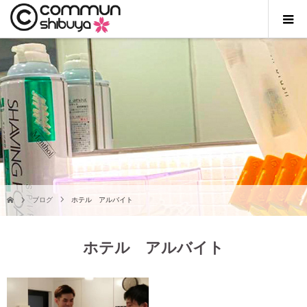
ブログ
ホテル アルバイト
ホテル アルバイト