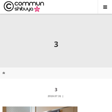
3
3
2019.07.31