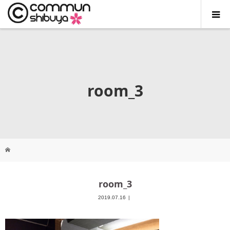
room_3
room_3
2019.07.16