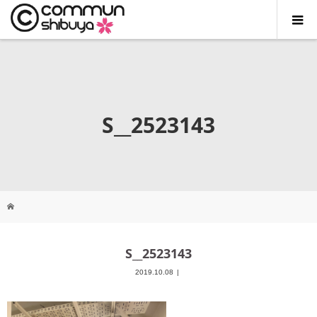
S__2523143
S__2523143
2019.10.08